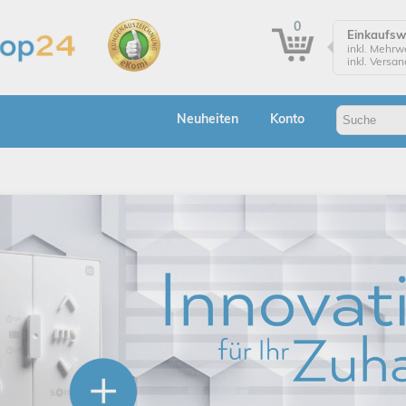
0
Einkaufs
inkl. Mehrw
inkl. Versa
Einkaufsw
Zur Kasse
Neuheiten
Konto
Klicken Sie
Bestellung
Bes
A