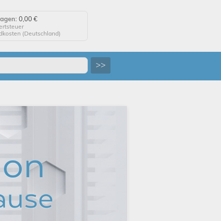
wagen:
0,00 €
ertsteuer
ndkosten (
Deutschland
)
agen anzeigen
>>
 auf "Kaufen", um Ihre
 abzuschließen.
tellung erfolgreich!
uf Wiedersehen!