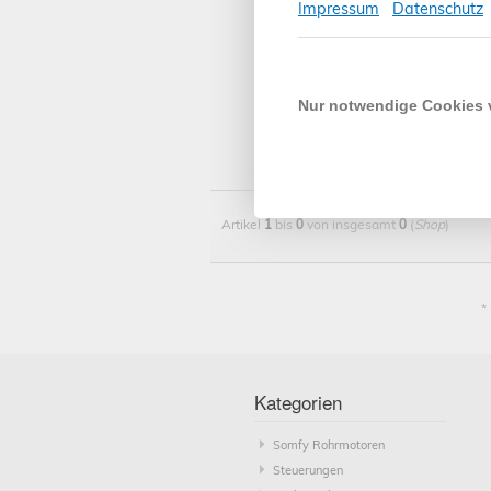
Impressum
Datenschutz
Gerne
Rufen
Nur notwendige Cookies
Ihr R
Artikel
1
bis
0
von insgesamt
0
(
Shop
)
*
Kategorien
Somfy Rohrmotoren
Steuerungen