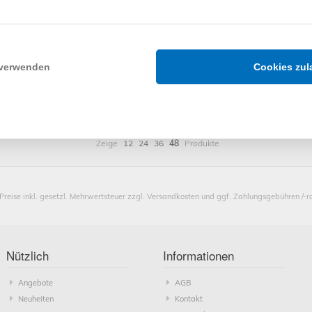
 beraten wir Sie kostenfrei und unverbindlich zu unseren Produkten.
 Sie uns an: +49 (0) 2852-9458070
 verwenden
Cookies zul
ollladenShop24 aus Hamminkeln
Zeige
12
24
36
48
Produkte
 Preise inkl. gesetzl. Mehrwertsteuer zzgl. Versandkosten und ggf. Zahlungsgebühren /-r
Nützlich
Informationen
Angebote
AGB
Neuheiten
Kontakt