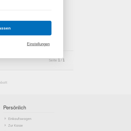
assen
Einstellungen
Seite
1
/
1
abatt
Persönlich
Einkaufswagen
Zur Kasse