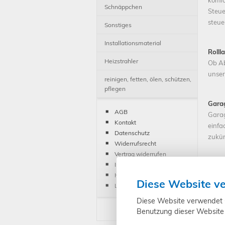
komfo
Schnäppchen
Steue
steue
Sonstiges
Installationsmaterial
Rolll
Heizstrahler
Ob Ab
unser
reinigen, fetten, ölen, schützen,
pflegen
Gara
AGB
Garag
Kontakt
einfa
Datenschutz
zukün
Widerrufsrecht
Vertrag widerrufen
Impressum
Marki
Hinweis Batteriegesetz
Schne
Diese Website v
Liefer- und Versandkosten
Ihren
Terra
Diese Website verwendet Co
Mark
Benutzung dieser Website 