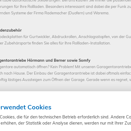
rtable automatische Steuerungen: Bei uns kaufen Sie immer die passende
rungen für Ihre Rollladen. Besonders interessant sind dabei die per Funk z
rnden Systeme der Firma Rademacher (Duofern) und Warema.
adenzubehör
deckplatten für Gurtwickler, Abdruckrollen, Anschlagsstopfen, von der Gu
er Zubehörsparte finden Sie alles für Ihre Rollladen-Installation.
gentorantriebe Hörmann und Berner sowie Somfy
entore automatisch öffnen? Kein Problem! Mit unseren Garagentorantriebe
ch nach Hause. Der Einbau der Garagentorantriebe ist dabei oftmals einfac
ftig lästiges Aussteigen zum Öffnen der Garage. Gerade wenn es regnet, 
senantrieb
lle Abschattung Ihrer Terrasse realisieren Sie mit einem Markisenantrieb.
erwendet Cookies
 Sonnenschutz komfortabel und schnell aus- und einfahren. Schützen Sie s
sse und Balkon mit einem automatischen Sonnenrollo - am besten kombinie
okies, die für den technischen Betrieb erforderlich sind. Andere Co
isensteuerung
.
erhöhen, der Statistik oder Analyse dienen, werden nur mit Ihrer Z