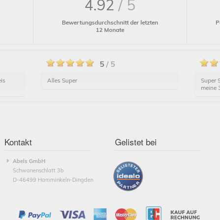
4.92
/ 5
P
Bewertungsdurchschnitt der letzten
12 Monate
5
/ 5
is
Alles Super
Super S
meine 3
Kontakt
Gelistet bei
Abels GmbH
Schwanenschlatt 3b
D-46499 Hamminkeln-Dingden