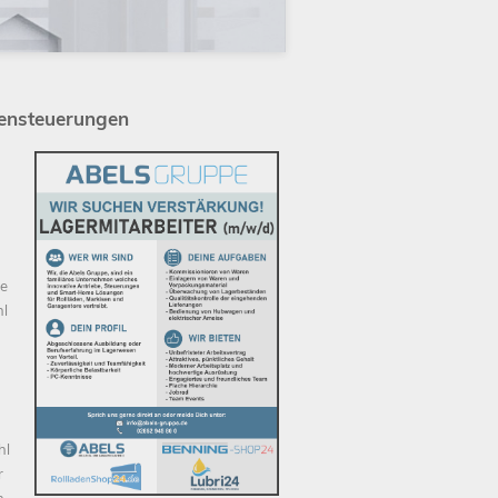
densteuerungen
te
hl
hl
r