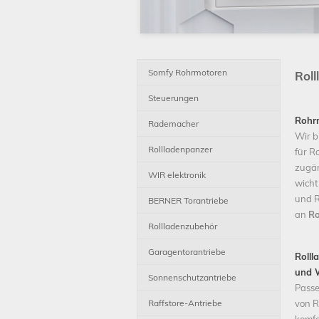
Somfy Rohrmotoren
Rol
Steuerungen
Rohr
Rademacher
Wir b
Rollladenpanzer
für R
zugän
WIR elektronik
wicht
und R
BERNER Torantriebe
an
R
Rollladenzubehör
Garagentorantriebe
Rolll
und 
Sonnenschutzantriebe
Passe
Raffstore-Antriebe
von R