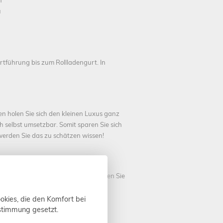
n
u
rtführung bis zum Rollladengurt. In
n holen Sie sich den kleinen Luxus ganz
h selbst umsetzbar. Somit sparen Sie sich
werden Sie das zu schätzen wissen!
 Mit einem Sonnenschutzantrieb können Sie
ich vor Hitze im Wohnraum oder Ihre
rt mit einer automatischen
okies, die den Komfort bei
ustimmung gesetzt.