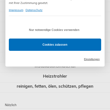
mit Ihrer Zustimmung gesetzt.
Rollladenzubehör
Impressum
Datenschutz
Garagentorantriebe
Sonnenschutzantriebe
Nur notwendige Cookies verwenden
Raffstore-Antriebe
Cookies zulassen
Schnäppchen
Sonstiges
Einstellungen
Installationsmaterial
Heizstrahler
reinigen, fetten, ölen, schützen, pflegen
Nützlich