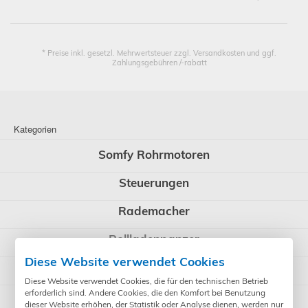
* Preise inkl. gesetzl. Mehrwertsteuer zzgl. Versandkosten und ggf.
Zahlungsgebühren /-rabatt
Kategorien
Somfy Rohrmotoren
Steuerungen
Rademacher
Rollladenpanzer
Diese Website verwendet Cookies
WIR elektronik
Diese Website verwendet Cookies, die für den technischen Betrieb
erforderlich sind. Andere Cookies, die den Komfort bei Benutzung
BERNER Torantriebe
dieser Website erhöhen, der Statistik oder Analyse dienen, werden nur