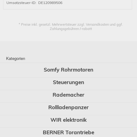
Umsatzsteuer-ID: DE120989506
* Preise inkl. gesetzl. Mehrwertsteuer zzgl. Versandkosten und ggf.
Zahlungsgebühren /-rabatt
Kategorien
Somfy Rohrmotoren
Steuerungen
Rademacher
Rollladenpanzer
WIR elektronik
BERNER Torantriebe