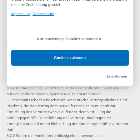
mit Ihrer Zustimmung gesetzt.
ausgeschlossen.
Impressum
Datenschutz
8 Haftung
8.1 Der Verkäufer haftet aus jedem Rechtsgrund uneingeschränkt bei
Nur notwendige Cookies verwenden
der Verletzung des Lebens, des Körpers oder der Gesundheit, bei
Vorsatz oder grober Fahrlässigkeit, bei Arglist und
Garantieversprechen und wenn die Haftung nach zwingenden
Cookies zulassen
gesetzlichen Vorschriften, wie etwa dem Produkthaftungsgesetz,
erfolgt.
8.2 Im Übrigen haftet der Verkäufer gleich aus welchem Rechtsgrund
wie folgt:
Einstellungen
8.2.1 Sofern der Verkäufer fahrlässig eine vertragswesentliche Pflicht
(sog. Kardinalpflicht) verletzt hat, ist die Ersatzpflicht für Sachschäden
auf den vorhersehbaren, typischerweise entstehenden
Durchschnittsschaden beschränkt. Wesentliche Vertragspflichten sind
Pflichten, die der Vertrag dem Verkäufer nach seinem Inhalt zur
Erreichung des Vertragszwecks auferlegt, deren Erfüllung die
ordnungsgemäße Durchführung des Vertrags überhaupt erst
ermöglicht und auf deren Einhal-tung der Kunde regelmäßig vertrauen
darf.
8.2.2 Sofern der Verkäufer fahrlässig eine unwesentliche