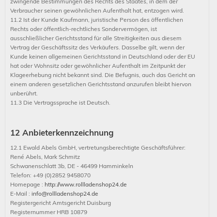
zwingende Bestimmungen des Rechts des Staates, in dem der
Verbraucher seinen gewöhnlichen Aufenthalt hat, entzogen wird.
11.2 Ist der Kunde Kaufmann, juristische Person des öffentlichen
Rechts oder öffentlich-rechtliches Sondervermögen, ist
ausschließlicher Gerichtsstand für alle Streitigkeiten aus diesem
Vertrag der Geschäftssitz des Verkäufers. Dasselbe gilt, wenn der
Kunde keinen allgemeinen Gerichtsstand in Deutschland oder der EU
hat oder Wohnsitz oder gewöhnlicher Aufenthalt im Zeitpunkt der
Klageerhebung nicht bekannt sind. Die Befugnis, auch das Gericht an
einem anderen gesetzlichen Gerichtsstand anzurufen bleibt hiervon
unberührt.
11.3 Die Vertragssprache ist Deutsch.
12 Anbieterkennzeichnung
12.1 Ewald Abels GmbH, vertretungsberechtigte Geschäftsführer:
René Abels, Mark Schmitz
Schwanenschlatt 3b, DE - 46499 Hamminkeln
Telefon: +49 (0)2852 9458070
Homepage :
http://www.rollladenshop24.de
E-Mail :
info@rollladenshop24.de
Registergericht Amtsgericht Duisburg
Registernummer HRB 10879