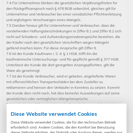
7.4 Für Unternehmer bleiben die gesetzlichen Verjährungsfristen für
den Rückgriffsanspruch nach § 478 BGB unberührt, gleiches gilt für
Unternehmer und Verbraucher bei einer vorsätzlicher Pflichtverletzung
und arglistigem Verschweigen eines Mangels.
7.5 Darüber hinaus gilt für Unternehmer und Verbraucher, dass die
vorstehenden Haftungsbeschränkungen in Ziffer 8.1 und Ziffer 8.2 sich
nicht auf Schadens- und Aufwendungsersatzansprüche beziehen, die
der Käufer nach den gesetzlichen Vorschriften wegen Mängeln
geltend machen kann. Für diese Ansprüche gilt Ziffer 9.
7.6 Ist der Kunde Kaufmann i. S. d. § 1 HGB, trifft ihn die
kaufmännische Untersuchungs- und Rü-gepflicht gemäß § 377 HGB.
Unterlässt der Kunde die dort geregelten Anzeigepflichten, gilt die
Ware als genehmigt.
7.7 Ist der Kunde Verbraucher, wird er gebeten, angelieferte Waren
mit offensichtlichen Transportschäden bei dem Zusteller zu
reklamieren und hiervon den Verkäufer in Kenntnis zu setzen. Kommt
der Kunde dem nicht nach, hat dies keinerlei Auswirkungen auf seine
gesetzlichen oder vertraglichen Mängelansprüche.
7.8 Ist die Nacherfüllung im Wege der Ersatzlieferung erfolgt, ist der
Kunde dazu verpflichtet, die zuerst gelieferte Ware innerhalb von 30
Diese Website verwendet Cookies
Tagen an den Verkäufer auf dessen Kosten zurückzusenden. Die
Rücksendung der mangelhaften Ware hat nach den gesetzlichen
Diese Website verwendet Cookies, die für den technischen Betrieb
Vorschriften zu erfolgen.
erforderlich sind. Andere Cookies, die den Komfort bei Benutzung
dieser Website erhöhen, der Statistik oder Analyse dienen, werden nur
7.9 Die Abtretung der Mängelansprüche des Kunden ist