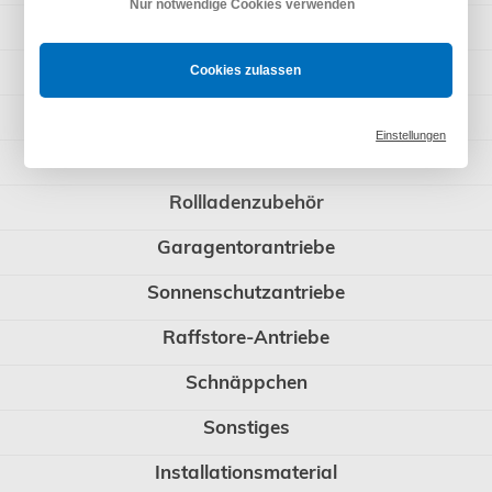
Nur notwendige Cookies verwenden
Rademacher
Rollladenpanzer
Cookies zulassen
WIR elektronik
Einstellungen
BERNER Torantriebe
Rollladenzubehör
Garagentorantriebe
Sonnenschutzantriebe
Raffstore-Antriebe
Schnäppchen
Sonstiges
Installationsmaterial