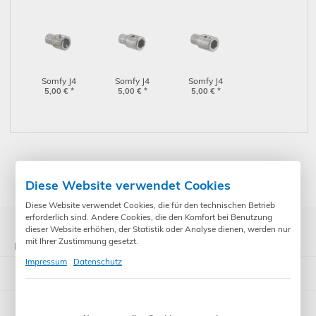
(9018222)
Rundwelle mit
Nut 14 mm x 60°
+ M5x5
Gewindestift
eingedreht
(9017802)
Somfy J4
Somfy J4
Somfy J4
Wellenadapter
5,00
€
*
Wellenadapter
5,00
€
*
Wellenadapter
5,00
€
*
Rundwelle mit
Sechskant 13
Sechskant 12
Nut 14 x 3,7 mm
mm ohne
mm ohne
+ M5x5
Gewinde
Gewinde
Gewindestift
(9014170)
(9014169)
eingedreht
(9014321)
* Preise inkl. gesetzl. Mehrwertsteuer zzgl. Versandkosten und ggf.
Zahlungsgebühren /-rabatt
Diese Website verwendet Cookies
Diese Website verwendet Cookies, die für den technischen Betrieb
erforderlich sind. Andere Cookies, die den Komfort bei Benutzung
dieser Website erhöhen, der Statistik oder Analyse dienen, werden nur
mit Ihrer Zustimmung gesetzt.
Kategorien
Impressum
Datenschutz
Somfy Rohrmotoren
Steuerungen