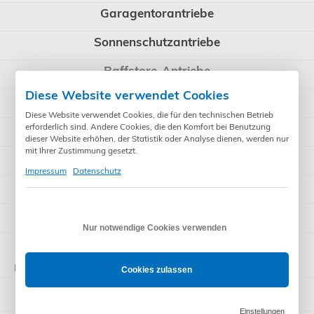
Garagentorantriebe
Sonnenschutzantriebe
Raffstore-Antriebe
Diese Website verwendet Cookies
Schnäppchen
Diese Website verwendet Cookies, die für den technischen Betrieb
Sonstiges
erforderlich sind. Andere Cookies, die den Komfort bei Benutzung
dieser Website erhöhen, der Statistik oder Analyse dienen, werden nur
mit Ihrer Zustimmung gesetzt.
Installationsmaterial
Impressum
Datenschutz
Heizstrahler
reinigen, fetten, ölen, schützen, pflegen
Nur notwendige Cookies verwenden
Nützlich
Cookies zulassen
Angebote
Einstellungen