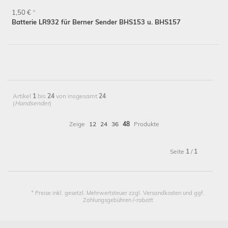
1,50 €
*
Batterie LR932 für Berner Sender BHS153 u. BHS157
Artikel
1
bis
24
von insgesamt
24
(
Handsender
)
Zeige
12
24
36
48
Produkte
Seite
1
/
1
* Preise inkl. gesetzl. Mehrwertsteuer zzgl. Versandkosten und ggf.
Zahlungsgebühren /-rabatt