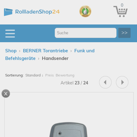
0
>>
›
›
Shop
BERNER Torantriebe
Funk und
›
Befehlsgeräte
Handsender
Sortierung:
Standard
↓
Preis
Bewertung
Artikel
23
/
24
x