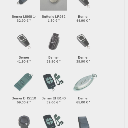
Berner M868 1-
Batterie LR932
Berner
32,90
Kanal
€
*
für Berner Sender
1,50
€
*
Handsender
44,90
€
*
Handsender
BHS153 u.
BDS240 4-Kanal
(2901865)
BHS157
(2908474)
Berner
Berner
Berner
Handsender
41,90
€
*
Handsender
39,90
€
*
Handsender
39,90
€
*
BDS220 2-Kanal
RSC2 für Limus
BDS210 1-Kanal
(2908472)
One 437681
(2908470)
Berner BHS110
Berner BHS140
Berner
Sender 1 Kanal
59,00
€
*
Sender Blaue
39,00
€
*
Handsender Blue
65,00
€
*
Diode 4 Kanal
Opal BHS153
868MHz