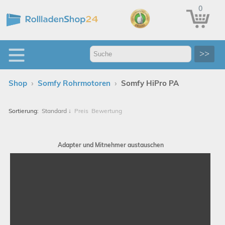
0
>>
›
›
Shop
Somfy Rohrmotoren
Somfy HiPro PA
Sortierung:
Standard
↓
Preis
Bewertung
Adapter und Mitnehmer austauschen