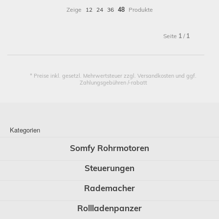
Zeige
12
24
36
48
Produkte
Seite
1
/
1
* Preise inkl. gesetzl. Mehrwertsteuer zzgl. Versandkosten und ggf.
Zahlungsgebühren /-rabatt
Kategorien
Somfy Rohrmotoren
Steuerungen
Rademacher
Rollladenpanzer