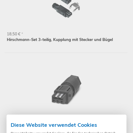
18,50 €
*
Hirschmann-Set 3-teilig, Kupplung mit Stecker und Bügel
16,90 €
*
Diese Website verwendet Cookies
PHOENIX CONTACT Steckverbinder QPD STAK 3PE1,5 BK