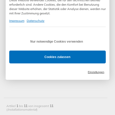
Diese Website verwendet Cookies, die für den technischen Betrieb
erforderlich sind. Andere Cookies, die den Komfort bei Benutzung
dieser Website erhöhen, der Statistik oder Analyse dienen, werden nur
mit Ihrer Zustimmung gesetzt.
Impressum
Datenschutz
Nur notwendige Cookies verwenden
Cookies zulassen
14,90 €
*
Leitungsverbinder QUICKON, 4-polig
Einstellungen
Artikel
1
bis
11
von insgesamt
11
(
Installationsmaterial
)