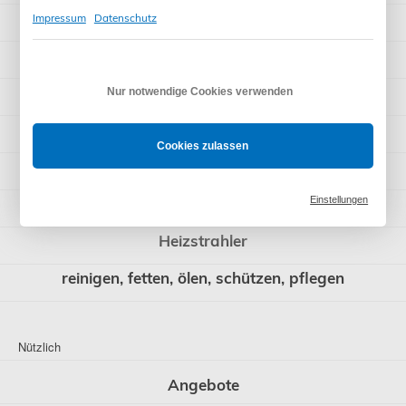
Garagentorantriebe
Impressum
Datenschutz
Sonnenschutzantriebe
Raffstore-Antriebe
Nur notwendige Cookies verwenden
Schnäppchen
Cookies zulassen
Sonstiges
Einstellungen
Installationsmaterial
Heizstrahler
reinigen, fetten, ölen, schützen, pflegen
Nützlich
Angebote