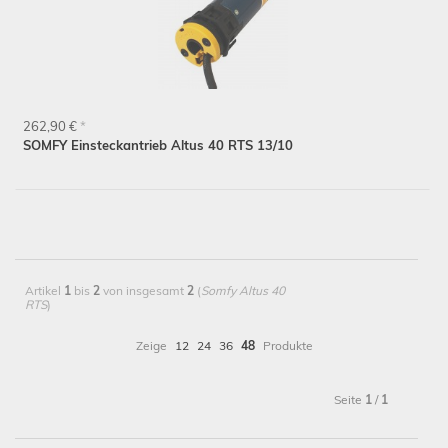
262,90 €
*
SOMFY Einsteckantrieb Altus 40 RTS 13/10
Artikel
1
bis
2
von insgesamt
2
(
Somfy Altus 40
RTS
)
Zeige
12
24
36
48
Produkte
Seite
1
/
1