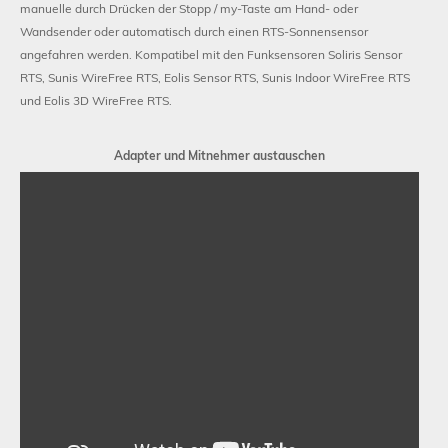
manuelle durch Drücken der Stopp / my-Taste am Hand- oder
Wandsender oder automatisch durch einen RTS-Sonnensensor
angefahren werden. Kompatibel mit den Funksensoren Soliris Sensor
RTS, Sunis WireFree RTS, Eolis Sensor RTS, Sunis Indoor WireFree RTS
Schließen
und Eolis 3D WireFree RTS.
Adapter und Mitnehmer austauschen