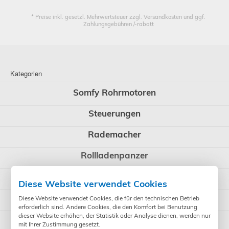
* Preise inkl. gesetzl. Mehrwertsteuer zzgl. Versandkosten und ggf.
Zahlungsgebühren /-rabatt
Kategorien
Somfy Rohrmotoren
Steuerungen
Rademacher
Rollladenpanzer
WIR elektronik
Diese Website verwendet Cookies
BERNER Torantriebe
Diese Website verwendet Cookies, die für den technischen Betrieb
erforderlich sind. Andere Cookies, die den Komfort bei Benutzung
dieser Website erhöhen, der Statistik oder Analyse dienen, werden nur
Rollladenzubehör
mit Ihrer Zustimmung gesetzt.