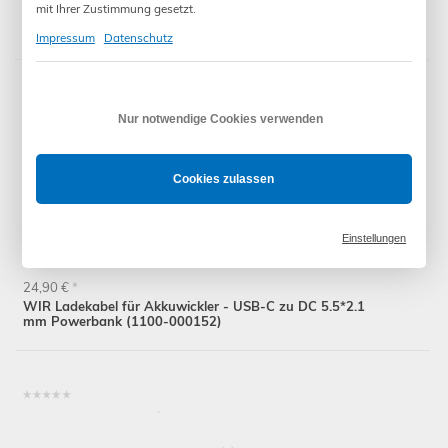
mit Ihrer Zustimmung gesetzt.
WIR Powerbank 25000mAh inkl. Ladekabel - für
Akkuwickler (1100-000151)
Impressum
Datenschutz
Nur notwendige Cookies verwenden
Cookies zulassen
Einstellungen
24,90 €
*
WIR Ladekabel für Akkuwickler - USB-C zu DC 5.5*2.1
mm Powerbank (1100-000152)