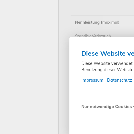
Nennleistung (maximal)
Standby Verbrauch
Nenndrehmoment
Diese Website v
Diese Website verwendet Co
Nenndrehzahl
Benutzung dieser Website 
Zugleistung (maximal)
Impressum
Datenschutz
Gurtbandbreite
Wickelkapazität
Nur notwendige Cookies
zulässige Rollladenfläche
Lochabstand Befestigungssch