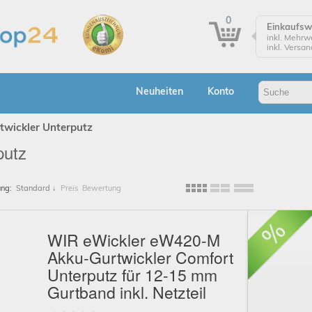
0
Einkaufs
inkl. Mehrw
inkl. Versa
Einkaufsw
Zur Kasse
Neuheiten
Konto
Klicken Sie
Bestellung
wickler Unterputz
putz
Bes
ung:
Standard
↓
Preis
Bewertung
A
WIR eWickler eW420-M
Akku-Gurtwickler Comfort
Unterputz für 12-15 mm
Gurtband inkl. Netzteil