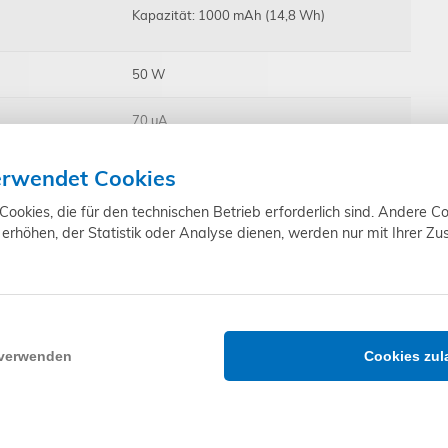
Kapazität: 1000 mAh (14,8 Wh)
50 W
70 μA
2 Nm
erwendet Cookies
okies, die für den technischen Betrieb erforderlich sind. Andere Co
32 U/min, geregelt
erhöhen, der Statistik oder Analyse dienen, werden nur mit Ihrer Z
5,5 kg
12-15 mm
6,3 m (bei 1 mm Gurtbandstärke)
 verwenden
Cookies zul
1,6 m² bei 3,5 kg/m²
rauben
165 / 185 mm