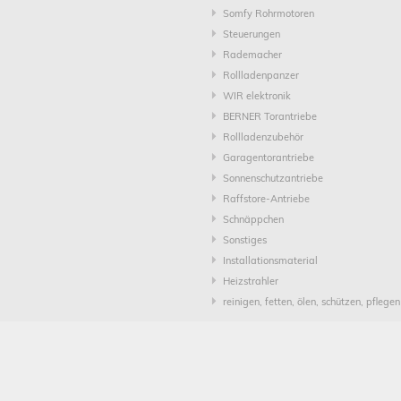
Somfy Rohrmotoren
Steuerungen
Rademacher
Rollladenpanzer
WIR elektronik
BERNER Torantriebe
Rollladenzubehör
Garagentorantriebe
Sonnenschutzantriebe
Raffstore-Antriebe
Schnäppchen
Sonstiges
Installationsmaterial
Heizstrahler
reinigen, fetten, ölen, schützen, pflegen