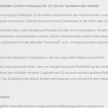
ickler Comfort Unterputz für 12-15 mm Gurtband inkl. Netzteil
 Lösung für Rollläden. Er ist einfach und schnell in der Wand montiert und
einer innovativen Technik braucht er keine Steckdosen in der Nähe oder A
 schließt, kann ganz flexibel auf Knopfdruck oder durch einstellbare Scha
rsönlichen Gewohnheiten variiert und fürs Wochenende andere Fahrzeiten f
 automatisch an die aktuellen Sonnenauf- und -untergangszeiten anpassen
 ist die integrierte Tastensperre, die vor ungewollter Bedienung schützt.
r leistungsstarke Akku, denn er erlaubt maximale Flexibilität bei der Anb
 lässt den eWickler mit einer Zugkraft von 5,5 kg auch mühelos größere R
t. Die Aufladung des Akkus erfolgt ganz bequem und schnell mit dem mitgel
omfort:
ngefähr einen Monat (kann aufgrund des Rollladengewichtes abweichen)