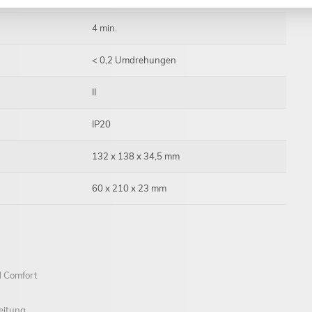
4 min.
< 0,2 Umdrehungen
II
IP20
132 x 138 x 34,5 mm
60 x 210 x 23 mm
 Comfort
eitung