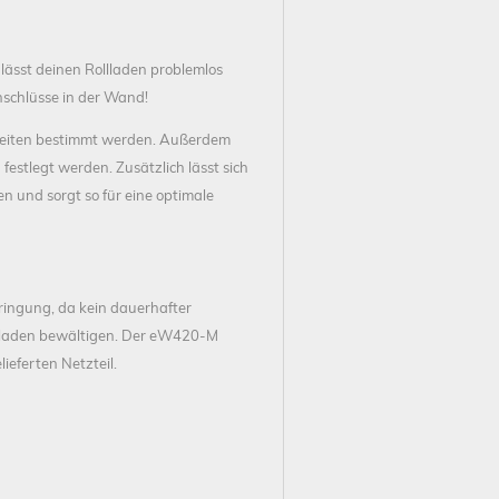
 lässt deinen Rollladen problemlos
nschlüsse in der Wand!
ltzeiten bestimmt werden. Außerdem
estlegt werden. Zusätzlich lässt sich
 und sorgt so für eine optimale
ringung, da kein dauerhafter
ollladen bewältigen. Der eW420-M
ieferten Netzteil.