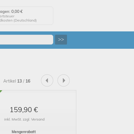
wagen:
0,00 €
ertsteuer
ndkosten (
Deutschland
)
agen anzeigen
>>
 auf "Kaufen", um Ihre
 abzuschließen.
tellung erfolgreich!
Artikel
13
/
16
uf Wiedersehen!
159,90 €
inkl. MwSt. zzgl. Versand
Mengenrabatt