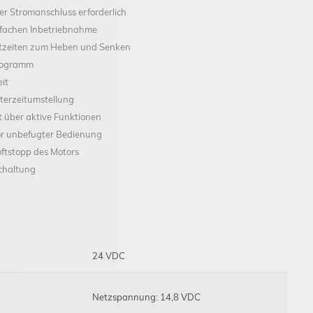
ter Stromanschluss erforderlich
infachen Inbetriebnahme
haltzeiten zum Heben und Senken
rogramm
it
erzeitumstellung
t über aktive Funktionen
or unbefugter Bedienung
ftstopp des Motors
schaltung
24 VDC
Netzspannung: 14,8 VDC