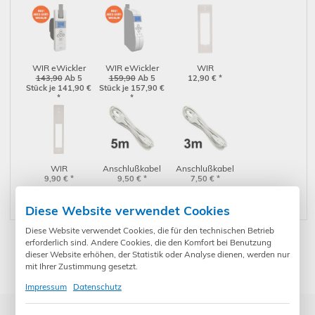
für 17-23 mm
15mm
Gurtband ohne
Minigurtband
Netzteil
WIR eWickler
WIR eWickler
WIR
eW420 Akku-
143,90
Ab 5
eW320-M Akku-
159,90
Ab 5
Aufsatzrahmen
12,90
€
*
Stück je 141,90
€
Stück je 157,90
€
Gurtwickler
Gurtwickler
für eWickler UP,
*
*
Comfort
Comfort Aufputz
Kunststoff (1100-
Unterputz für 17-
für 12-15 mm
000015)
23 mm Gurtband
Gurtband ohne
ohne Netzteil
Netzteil
WIR
Anschlußkabel
Anschlußkabel
Blendenadapter
9,90
€
*
für Aufputz
9,50
€
*
für Aufputz
7,50
€
*
für eWickler UP,
Geräte, 5 m
Geräte, 3 m
weiß (1100-
Diese Website verwendet Cookies
000023)
Diese Website verwendet Cookies, die für den technischen Betrieb
erforderlich sind. Andere Cookies, die den Komfort bei Benutzung
dieser Website erhöhen, der Statistik oder Analyse dienen, werden nur
* Preise inkl. gesetzl. Mehrwertsteuer zzgl. Versandkosten und ggf.
Zahlungsgebühren /-rabatt
mit Ihrer Zustimmung gesetzt.
Impressum
Datenschutz