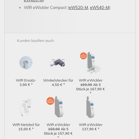
WIR eWickler Compact (
eW520-M
,
eW540-M
)
Kunden kauften auch:
WIR Ersatz-
Winkelstecker für
WIR eWickler
Saugnapf für
3,90
€
*
WIR Akku-
4,50
€
*
eW320-M Akku-
169,90
Ab 5
Stück je 167,90
€
Sonnen-/Dämmerungssensor
Gurtwickler
Gurtwickler
*
(1100-000173)
Comfort Aufputz
für 12-15 mm
Gurtband inkl.
Netzteil
WIR Netzteil für
WIR eWickler
WIR eWickler
Akku-Gurtwickler
15,00
€
*
eW320 Akku-
159,90
Ab 5
eW920-M
137,90
€
*
Stück je 157,90
€
& 5er-Serie
Gurtwickler
Aufputzgurtwickler
*
(1100-000073)
Comfort Aufputz
Comfort für 12-