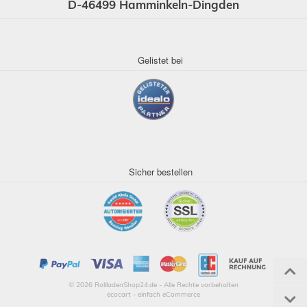
D-46499 Hamminkeln-Dingden
Gelistet bei
Sicher bestellen
© 2026 RollladenShop24.de - Alle Rechte vorbehalten
ecocart - einfach eCommerce