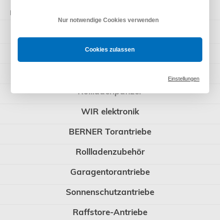
Kategorien
Nur notwendige Cookies verwenden
Somfy Rohrmotoren
Steuerungen
Cookies zulassen
Rademacher
Einstellungen
Rollladenpanzer
WIR elektronik
BERNER Torantriebe
Rollladenzubehör
Garagentorantriebe
Sonnenschutzantriebe
Raffstore-Antriebe