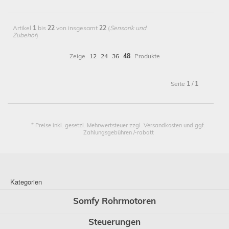
Artikel
1
bis
22
von insgesamt
22
(
Sensorik und
Zubehör
)
Zeige
12
24
36
48
Produkte
Seite
1
/
1
* Preise inkl. gesetzl. Mehrwertsteuer zzgl. Versandkosten und ggf.
Zahlungsgebühren /-rabatt
Kategorien
Somfy Rohrmotoren
Steuerungen