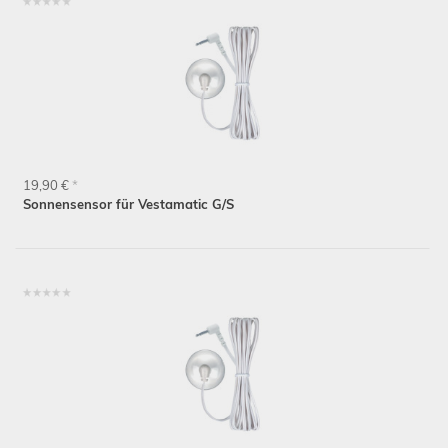
19,90 €
*
Sonnensensor für Vestamatic G/S