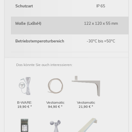
IP 65
Schutzart
Maße (LxBxH)
122 x 120 x 55 mm
Betriebstemperaturbereich
-30°C bis +50°C
Das könnte Sie auch interessieren:
B-WARE:
Vestamatic
Vestamatic
Vestamatic
19,90
€
*
Temperatursensor
94,90
€
*
Montagebügel
21,90
€
*
Sonnensensor für
für WISO Quattro
Kunststoff für
G/S: 1 Meter
und WISO Time
WS XS
(01130120)
Control
(01271020)
(01816501)