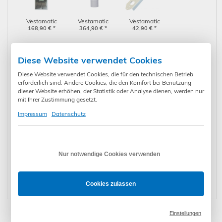
Vestamatic
Vestamatic
Vestamatic
Spannungsversorgung
168,90
€
*
Windsensor WS
364,90
€
*
Aluminium-
42,90
€
*
PS Classic M
Classic M
Bügel für WS XS
(01100290)
(01100235)
Alu (01100510)
Diese Website verwendet Cookies
Diese Website verwendet Cookies, die für den technischen Betrieb
erforderlich sind. Andere Cookies, die den Komfort bei Benutzung
dieser Website erhöhen, der Statistik oder Analyse dienen, werden nur
Vestamatic
Vestamatic
Vestamatic PS 12
Kappe für
9,90
€
*
Kappe für
9,90
€
*
FMT, UP-Netzteil
118,90
€
*
mit Ihrer Zustimmung gesetzt.
Schiebeschalter
Schiebeschalter
für Regensensor
Impressum
Datenschutz
Wahlschalter
Wahlschalter
(6661010)
Rolltec Plus GS /
Rollmat Plus G/S
S
Nur notwendige Cookies verwenden
Vestamatic
Vestamatic
Vestamatic
Temperatursensor
122,90
€
*
Regensensor
264,90
€
*
Regensensor
237,90
€
*
TS Pro XL
RDF -20 °C
RDF +1 °C
Cookies zulassen
(01173010)
(010826)
(010831)
Einstellungen