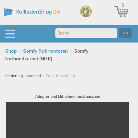
0
>>
›
›
Shop
Somfy Rohrmotoren
Somfy
Nothandkurbel (NHK)
Sortierung:
Standard
↓
Preis
Bewertung
Adapter und Mitnehmer austauschen