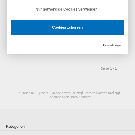
Nur notwendige Cookies verwenden
Cookies zulassen
Artikel
1
bis
8
von insgesamt
8
(
Somfy Nothandkurbel
(NHK)
)
Einstellungen
Zeige
12
24
36
48
Produkte
Seite
1
/
1
* Preise inkl. gesetzl. Mehrwertsteuer zzgl. Versandkosten und ggf.
Zahlungsgebühren /-rabatt
Kategorien