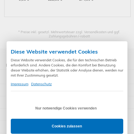
Schiebeschalter
TS Pro XL
Outdoor
Wahlschalter
(01173010)
(01100282)
Rollmat Plus G/S
* Preise inkl. gesetzl. Mehrwertsteuer zzgl. Versandkosten und ggf.
Zahlungsgebühren /-rabatt
Diese Website verwendet Cookies
Diese Website verwendet Cookies, die für den technischen Betrieb
Kategorien
erforderlich sind. Andere Cookies, die den Komfort bei Benutzung
dieser Website erhöhen, der Statistik oder Analyse dienen, werden nur
Somfy Rohrmotoren
mit Ihrer Zustimmung gesetzt.
Impressum
Datenschutz
Steuerungen
Rademacher
Nur notwendige Cookies verwenden
Rollladenpanzer
WIR elektronik
Cookies zulassen