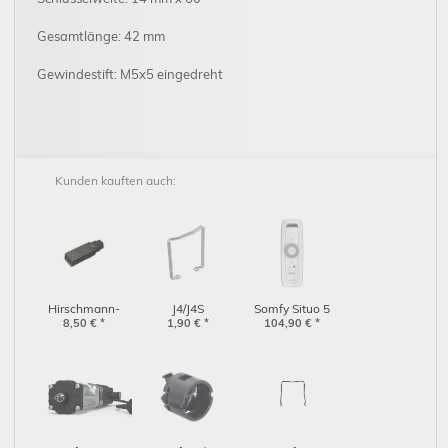
Gesamtlänge: 42 mm
Gewindestift: M5x5 eingedreht
Kunden kauften auch:
Hirschmann-
J4/J4S
Somfy Situo 5
Stecker zum
8,50
€
*
Befestigungsklammer
1,90
€
*
Variation A/M io
104,90
€
*
Anschluß an das
EXT Inox
Pure II (1811636)
Antriebskabel
(9000990)