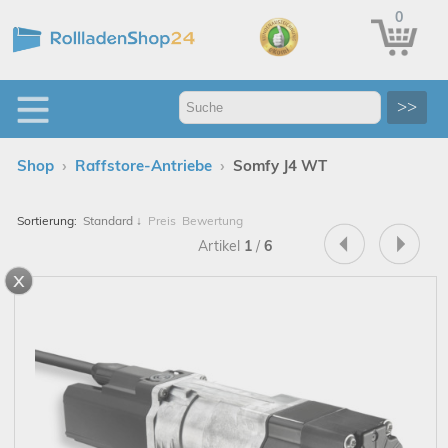
0
>>
›
›
Shop
Raffstore-Antriebe
Somfy J4 WT
Sortierung:
Standard
↓
Preis
Bewertung
Artikel
1
/
6
x