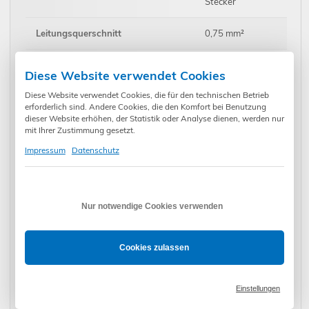
Stecker
Leitungsquerschnitt
0,75 mm²
Sonstige
Diese Website verwendet Cookies
Diese Website verwendet Cookies, die für den technischen Betrieb
min. Betriebstemperatur
-30 °C
erforderlich sind. Andere Cookies, die den Komfort bei Benutzung
dieser Website erhöhen, der Statistik oder Analyse dienen, werden nur
max. Betriebstemperatur
80 °C
mit Ihrer Zustimmung gesetzt.
Impressum
Datenschutz
min. Lagertemperatur
-30 °C
max. Lagertemperatur
80 °C
Nur notwendige Cookies verwenden
Betriebsdauer
6 min
Cookies zulassen
Geräuschpegel
53 dB
Lieferumfang:
Einstellungen
Antrieb, Resonanzsperren für Kopfschiene 57x51 und 58x56,