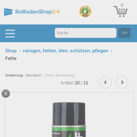
0
>>
›
›
Shop
reinigen, fetten, ölen, schützen, pflegen
Fette
Sortierung:
Standard
↓
Preis
Bewertung
Artikel
10
/
11
x