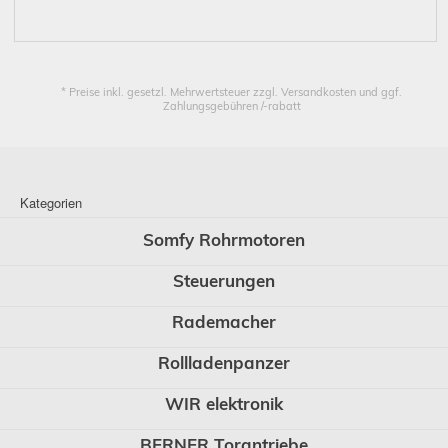
* Preise inkl. gesetzl. Mehrwertsteuer zzgl. Versandkosten und ggf.
Zahlungsgebühren /-rabatt
Kategorien
Somfy Rohrmotoren
Steuerungen
Rademacher
Rollladenpanzer
WIR elektronik
BERNER Torantriebe