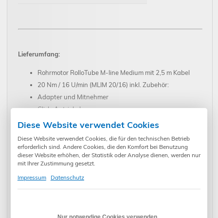
Lieferumfang:
Rohrmotor RolloTube M-line Medium mit 2,5 m Kabel
20 Nm / 16 U/min (MLIM 20/16) inkl. Zubehör:
Adapter und Mitnehmer
Click-Antriebslager
Altbaulager
Diese Website verwendet Cookies
Achtkant-Stahlwelle SW60 Teleskopverlängerung inkl.
Diese Website verwendet Cookies, die für den technischen Betrieb
Walzenkapsel
erforderlich sind. Andere Cookies, die den Komfort bei Benutzung
dieser Website erhöhen, der Statistik oder Analyse dienen, werden nur
für Fensterbreiten bis 185 cm
mit Ihrer Zustimmung gesetzt.
4 Befestigungsfedern
Impressum
Datenschutz
Gegenlager inkl. Kugellager
Montagematerial
Einbauanleitung
Nur notwendige Cookies verwenden