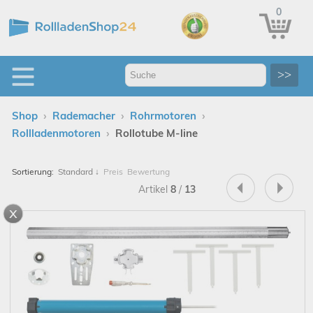
0
>>
›
›
›
Shop
Rademacher
Rohrmotoren
›
Rollladenmotoren
Rollotube M-line
Sortierung:
Standard
↓
Preis
Bewertung
Artikel
8
/
13
x