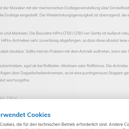
t der Klassiker mit der mechanischen Endlageneinstellung über Einstelltas
ie Endlage eingestellt. Die Wiederholungsgenauigkeit ist überragend, die
aden und Markisen. Die Baureihe HiPro LT50 / LT60 von Somfy ist äußerst ro
iPro-Antrieben sehr zuverlässig abgefangen, so dass diese absolut leise 
abel steckbar. Sollte mal ein Problem mit dem Antrieb auftreten, kann der
teckantrieben, egal ob bei Rollladen, Markisen oder Raffstores. Die Antrie
rfügen über Doppelscheibenbremsen, so ist eine punktgenaues Stoppen ge
lut wartungsfrei.
 Hz, 230 V
ner neuen, besser verbauten Technik kann es zu leichten baulichen Abwe
erwendet Cookies
 pro m² PVC Rollladen, 6 kg pro m² Aluminium-Rollladen | kann im Einzelfall variieren)
okies, die für den technischen Betrieb erforderlich sind. Andere Co