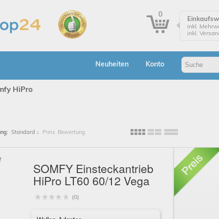
0
Einkaufs
inkl. Mehrw
inkl. Versa
Einkaufsw
Zur Kasse
Neuheiten
Konto
Klicken Sie
Bestellung
mfy HiPro
Bes
ung:
Standard
↓
Preis
Bewertung
A
SOMFY Einsteckantrieb
HiPro LT60 60/12 Vega
(0)