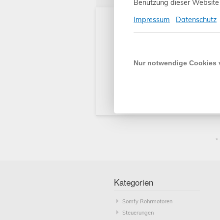
Benutzung dieser Website 
Kunden kauften auch:
Impressum
Datenschutz
Nur notwendige Cookies
Somfy Smoove Uno
S
VB Jalousienschalter
27,90
€
*
Einstecka
319
(1800510)
LT50 50/
*
SOMFY
S
Einsteckantrieb HiPro
306,90
€
*
Einstecka
251
LT60 80/12 Sirius
LT60 55/
Kategorien
Somfy Rohrmotoren
Steuerungen