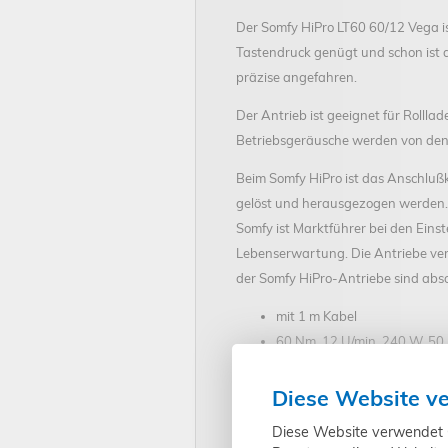
Der Somfy HiPro LT60 60/12 Vega is
Tastendruck genügt und schon ist d
präzise angefahren.
Der Antrieb ist geeignet für Rolll
Betriebsgeräusche werden von den H
Beim Somfy HiPro ist das Anschlußk
gelöst und herausgezogen werden.
Somfy ist Marktführer bei den Eins
Lebenserwartung. Die Antriebe ve
der Somfy HiPro-Antriebe sind abso
mit 1 m Kabel
60 Nm, 12 U/min, 240 W, 50
Länge 614 mm
(aufgrund ei
bis 117 kg Rollladengewicht
Diese Website v
(Berechnung Rollladengewicht: 4,5 kg
Diese Website verwendet Co