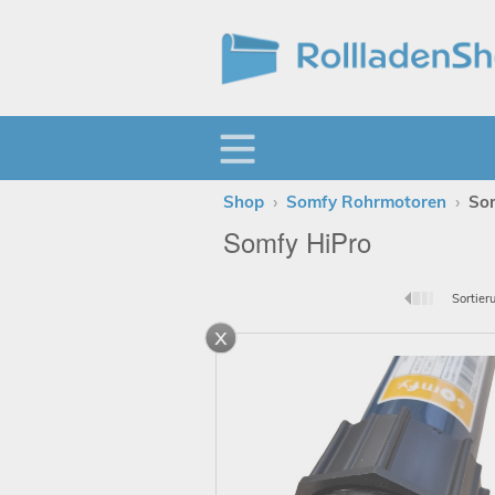
Shop
›
Somfy Rohrmotoren
›
So
Somfy HiPro
Sortier
x