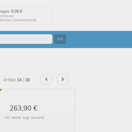
wagen:
0,00 €
ertsteuer
ndkosten (
Deutschland
)
agen anzeigen
>>
 auf "Kaufen", um Ihre
 abzuschließen.
tellung erfolgreich!
Artikel
14
/
18
uf Wiedersehen!
263,90 €
inkl. MwSt. zzgl. Versand