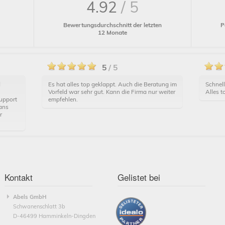
4.92
/ 5
P
Bewertungsdurchschnitt der letzten
12 Monate
5
/ 5
d
Es hat alles top geklappt. Auch die Beratung im
Schnell
Vorfeld war sehr gut. Kann die Firma nur weiter
Alles t
upport
empfehlen.
 ans
r
Kontakt
Gelistet bei
Abels GmbH
Schwanenschlatt 3b
D-46499 Hamminkeln-Dingden