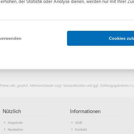
erhöhen, der Statistik oder Analyse dienen, werden nur mit Ihrer Z
 verwenden
Cookies zul
OMFY
SOMFY
SOMFY
SOM
ntrieb HiPro
,90
€
*
Einsteckantrieb HiPro
152,90
€
*
Einsteckantrieb HiPro
399,90
€
*
Einsteckant
349,9
12 Vectran
LT50 10/17 Ceres
LT60 120/12 Taurus
LT60 100/
 Preise inkl. gesetzl. Mehrwertsteuer zzgl. Versandkosten und ggf. Zahlungsgebühren /-r
OMFY
SOMFY
ntrieb HiPro
,90
€
*
Einsteckantrieb HiPro
229,90
€
*
17 Orion S
LT60 40/17 Orion
Nützlich
Informationen
Angebote
AGB
Neuheiten
Kontakt