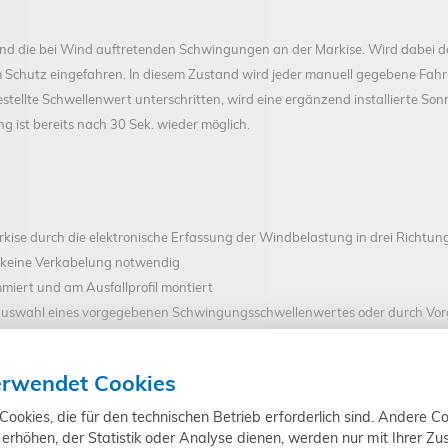
fend die bei Wind auftretenden Schwingungen an der Markise. Wird dabei d
m Schutz eingefahren. In diesem Zustand wird jeder manuell gegebene Fah
estellte Schwellenwert unterschritten, wird eine ergänzend installierte S
g ist bereits nach 30 Sek. wieder möglich.
rkise durch die elektronische Erfassung der Windbelastung in drei Richtun
t keine Verkabelung notwendig
iert und am Ausfallprofil montiert
 Auswahl eines vorgegebenen Schwingungsschwellenwertes oder durch Vo
rogrammierung und Batteriewechsel. Der Sensor ist erst in der Halterung a
ieb über erfolgreiche Verbindung beim Aufschieben auf die Halterung
erwendet Cookies
ieb bei schwacher Batterie
okies, die für den technischen Betrieb erforderlich sind. Andere Co
erhöhen, der Statistik oder Analyse dienen, werden nur mit Ihrer Z