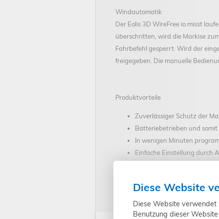
Windautomatik
Der Eolis 3D WireFree io misst lau
überschritten, wird die Markise zu
Fahrbefehl gesperrt. Wird der eing
freigegeben. Die manuelle Bedienun
Produktvorteile
Zuverlässiger Schutz der Ma
Batteriebetrieben und somi
In wenigen Minuten programm
Einfache Einstellung durch
"Auto on/off"-Funktion für P
Rückmeldung durch den Antr
Diese Website v
Rückmeldung durch den Antr
Diese Website verwendet Co
Benutzung dieser Website 