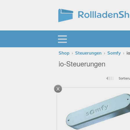
Shop
›
Steuerungen
›
Somfy
›
i
io-Steuerungen
Sortier
x