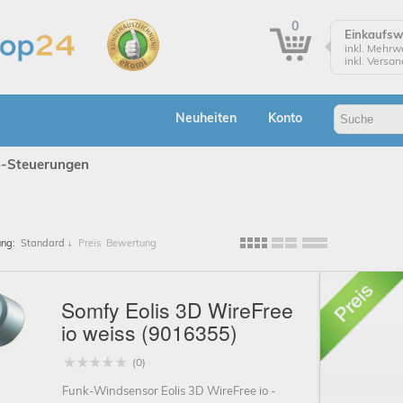
0
Einkaufs
inkl. Mehrw
inkl. Versa
Einkaufsw
Zur Kasse
Neuheiten
Konto
Klicken Sie
Bestellung
o-Steuerungen
Bes
ung:
Standard
↓
Preis
Bewertung
A
Somfy Eolis 3D WireFree
io weiss (9016355)
(0)
Funk-Windsensor Eolis 3D WireFree io -