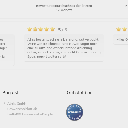
P
Bewertungsdurchschnitt der letzten
12 Monate
5
/ 5
 es
Alles bestens, schnelle Lieferung, gut verpackt,
Alles O
fach
Ware wie beschrieben und es war sogar noch
ungen
eine zusätzliche weiterführende Anleitung
ch
dabei, einfach spitze, so macht Onlineshopping
n ich
Spaß, macht weiter so 😀
Kontakt
Gelistet bei
Abels GmbH
Schwanenschlatt 3b
D-46499 Hamminkeln-Dingden