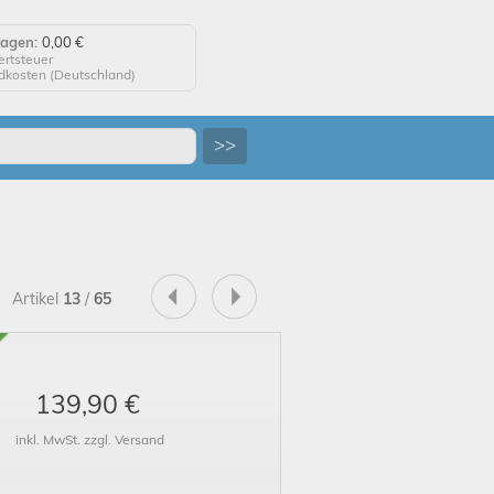
wagen:
0,00 €
ertsteuer
ndkosten (
Deutschland
)
agen anzeigen
>>
 auf "Kaufen", um Ihre
 abzuschließen.
tellung erfolgreich!
Artikel
13
/
65
uf Wiedersehen!
139,90 €
inkl. MwSt. zzgl. Versand