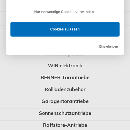
Kategorien
Nur notwendige Cookies verwenden
Somfy Rohrmotoren
Steuerungen
Cookies zulassen
Rademacher
Einstellungen
Rollladenpanzer
WIR elektronik
BERNER Torantriebe
Rollladenzubehör
Garagentorantriebe
Sonnenschutzantriebe
Raffstore-Antriebe