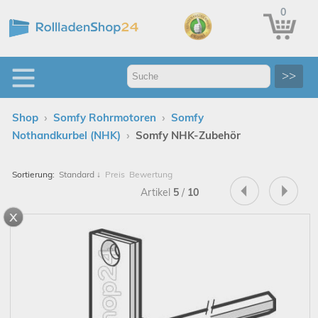
0
>>
›
›
Shop
Somfy Rohrmotoren
Somfy
›
Nothandkurbel (NHK)
Somfy NHK-Zubehör
Sortierung:
Standard
↓
Preis
Bewertung
Artikel
5
/
10
x