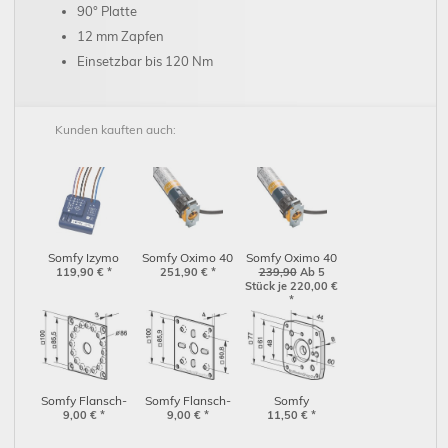
90° Platte
12 mm Zapfen
Einsetzbar bis 120 Nm
Kunden kauften auch:
Somfy Izymo
Somfy Oximo 40
Somfy Oximo 40
Shutter Receiver
119,90
€
*
251,90
io 13/10
€
*
239,90
io 9/16
Ab 5
Stück je 220,00
€
io, Unterputz-
*
Empfänger
Rollladen
(1822660)
Somfy Flansch-
Somfy Flansch-
Somfy
Antriebslager
9,00
€
*
Antriebslager mit
9,00
€
*
Universallager
11,50
€
*
NHK (9706034)
Noppen NHK
NHK (9910040)
(9708549)