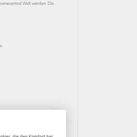
homecontrol Welt werden. Die
en
okies, die den Komfort bei