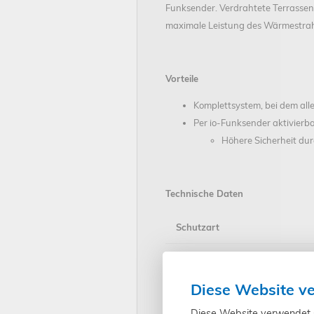
Funksender. Verdrahtete Terrassen
maximale Leistung des Wärmestrahl
Vorteile
Komplettsystem, bei dem al
Per io-Funksender aktivierb
Höhere Sicherheit du
Technische Daten
Schutzart
Schutzklasse
Diese Website v
Maße (Breite x Höhe)
Diese Website verwendet Co