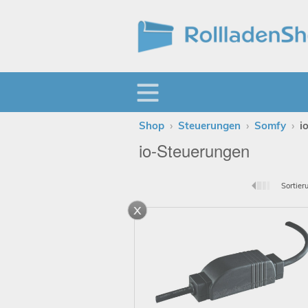
Shop
›
Steuerungen
›
Somfy
›
i
io-Steuerungen
Sortier
x