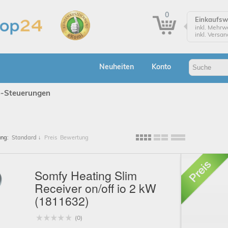
0
Einkaufs
inkl. Mehrw
inkl. Versa
Einkaufsw
Zur Kasse
Neuheiten
Konto
Klicken Sie
Bestellung
o-Steuerungen
Bes
ung:
Standard
↓
Preis
Bewertung
A
Somfy Heating Slim
Receiver on/off io 2 kW
(1811632)
(0)