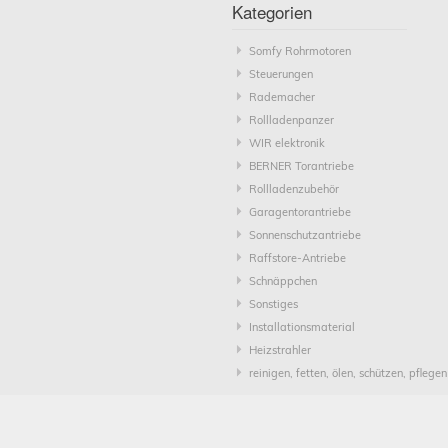
Kategorien
Somfy Rohrmotoren
Steuerungen
Rademacher
Rollladenpanzer
WIR elektronik
BERNER Torantriebe
Rollladenzubehör
Garagentorantriebe
Sonnenschutzantriebe
Raffstore-Antriebe
Schnäppchen
Sonstiges
Installationsmaterial
Heizstrahler
reinigen, fetten, ölen, schützen, pflegen