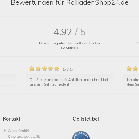
Bewertungen für RollladenShop24.de
4.92
/ 5
P
Bewertungsdurchschnitt der letzten
12 Monate
5
/ 5
Die Steuerung kam pÃ¼nktlich und schnell bei
Ich bin
uns an . Sehr zufrieden!!!
dem Se
Kontakt
Gelistet bei
Abels GmbH
Schwanenschlatt 3b