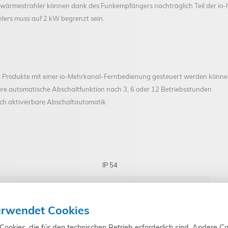
wärmestrahler können dank des Funkempfängers nachträglich Teil der io-
ers muss auf 2 kW begrenzt sein.
le Produkte mit einer io-Mehrkanal-Fernbedienung gesteuert werden könn
are automatische Abschaltfunktion nach 3, 6 oder 12 Betriebsstunden
rch aktivierbare Abschaltautomatik
IP 54
II
erwendet Cookies
30 x 31 mm
okies, die für den technischen Betrieb erforderlich sind. Andere Co