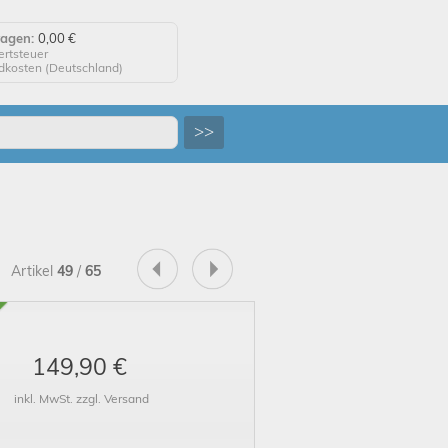
wagen:
0,00 €
ertsteuer
ndkosten (
Deutschland
)
agen anzeigen
>>
 auf "Kaufen", um Ihre
 abzuschließen.
tellung erfolgreich!
Artikel
49
/
65
uf Wiedersehen!
149,90 €
inkl. MwSt. zzgl. Versand