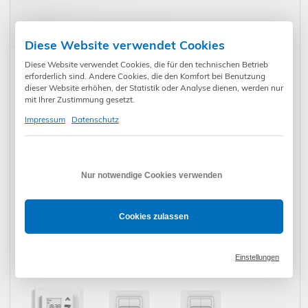
Diese Website verwendet Cookies
Kunden kauften auch:
Diese Website verwendet Cookies, die für den technischen Betrieb
erforderlich sind. Andere Cookies, die den Komfort bei Benutzung
dieser Website erhöhen, der Statistik oder Analyse dienen, werden nur
mit Ihrer Zustimmung gesetzt.
Impressum
Datenschutz
Zwischenrahmen
Somfy Chronis
Somfy Soliris
Busch Jäger
2,90
€
*
Smoove Uno S
109,90
€
*
Smoove Uno
219,90
€
*
Reflex si
Pure White
Pure White Set
Nur notwendige Cookies verwenden
reinweiß
(1805282)
(1818317)
Cookies zulassen
Somfy Soliris
Somfy Chronis
Somfy Chronis
Einstellungen
Smoove Uno
169,90
€
*
Smoove Uno
99,90
€
*
Smoove Uno S
109,90
€
*
Pure White -
Black -
Black -
Steuergerät
Steuergerät
Steuergerät
(1818313)
(1805244)
(1805247)