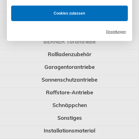
Rademacher
Cookies zulassen
Rollladenpanzer
WIR elektronik
Einstellungen
BERNER Torantriebe
Rollladenzubehör
Garagentorantriebe
Sonnenschutzantriebe
Raffstore-Antriebe
Schnäppchen
Sonstiges
Installationsmaterial