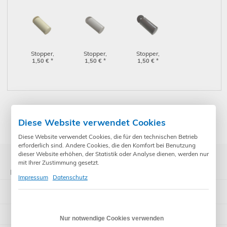
nadelgelagerter
40mm, dunkles
Stahlrolle und
beige
Bürste,
Querformat
(16452)
Stopper,
Stopper,
Stopper,
Rolllladenstopper,
1,50
€
*
Rolllladenstopper,
1,50
€
*
Rolllladenstopper,
1,50
€
*
Anschlagstopfen,
Anschlagstopfen,
Anschlagstopfen,
40mm,
40mm, hellbeige
40mm, braun
cremefarben
* Preise inkl. gesetzl. Mehrwertsteuer zzgl. Versandkosten und ggf.
Diese Website verwendet Cookies
Zahlungsgebühren /-rabatt
Diese Website verwendet Cookies, die für den technischen Betrieb
erforderlich sind. Andere Cookies, die den Komfort bei Benutzung
dieser Website erhöhen, der Statistik oder Analyse dienen, werden nur
mit Ihrer Zustimmung gesetzt.
Kategorien
Impressum
Datenschutz
Somfy Rohrmotoren
Steuerungen
Nur notwendige Cookies verwenden