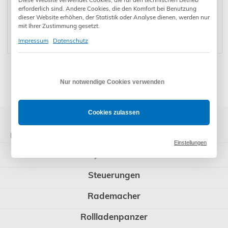
erforderlich sind. Andere Cookies, die den Komfort bei Benutzung
Superrollo
Superrollo
Superrollo
dieser Website erhöhen, der Statistik oder Analyse dienen, werden nur
Rollladenmotor
44,00
€
*
Rollladenmotor
47,00
€
*
Rollladenmotor
43,00
€
*
mit Ihrer Zustimmung gesetzt.
RM20MM - für
RM30MM - für
RM10MS - für
60er Wellen
60er Wellen
40er Wellen
Impressum
Datenschutz
* Preise inkl. gesetzl. Mehrwertsteuer zzgl. Versandkosten und ggf.
Nur notwendige Cookies verwenden
Zahlungsgebühren /-rabatt
Cookies zulassen
Kategorien
Einstellungen
Somfy Rohrmotoren
Steuerungen
Rademacher
Rollladenpanzer