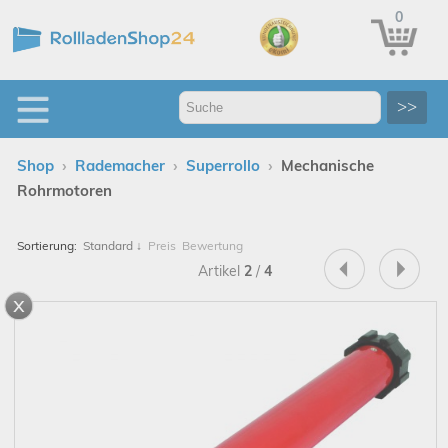
0
>>
›
›
›
Shop
Rademacher
Superrollo
Mechanische
Rohrmotoren
Sortierung:
Standard
↓
Preis
Bewertung
Artikel
2
/
4
x