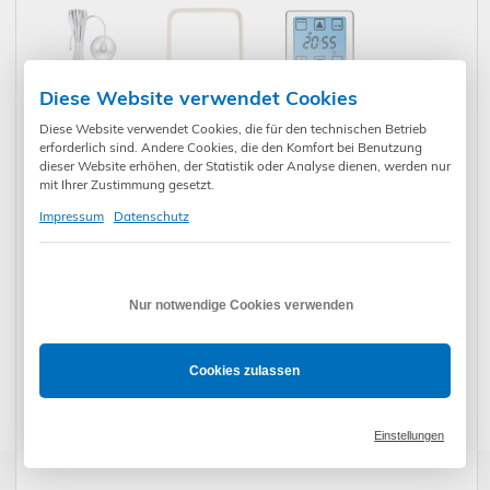
Diese Website verwendet Cookies
Sonnensensor für
Zwischenrahmen
Vestamatic
Vestamatic
19,90
€
*
Busch Jäger
3,20
€
*
Steuerteil für
144,90
€
*
Diese Website verwendet Cookies, die für den technischen Betrieb
Quattro / Shutter /
Duro2000SI
WISO Quattro 50
erforderlich sind. Andere Cookies, die den Komfort bei Benutzung
Touch / Time
Cremeweiß
(01816431)
dieser Website erhöhen, der Statistik oder Analyse dienen, werden nur
Control
50x50
mit Ihrer Zustimmung gesetzt.
Impressum
Datenschutz
Vestamatic
Vestamatic
Vestamatic WISO
Steuerteil für
139,90
€
*
Steuerteil für
97,90
€
*
Time Set Kristall
249,90
€
*
WISO Time
Touch Control
(01817130)
Nur notwendige Cookies verwenden
Control
VRS (01813582)
(01813584)
Cookies zulassen
* Preise inkl. gesetzl. Mehrwertsteuer zzgl. Versandkosten und ggf.
Zahlungsgebühren /-rabatt
Vestamatic UNI
Vestamatic UNI
Vestamatic VRS
22 Set Alu
638,90
€
*
12 Set Alu
574,90
€
*
Luxsensor S
37,90
€
*
Einstellungen
(01093350)
(01093550)
(01180000)