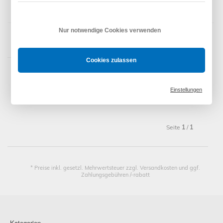
Eckermann Walzenbolzen Wellenbolzen, verstellbar SW
70 (18678)
Nur notwendige Cookies verwenden
Cookies zulassen
Artikel
1
bis
10
von insgesamt
10
(
Wellen + Zubehör SW40 / SW50 /
SW60 / SW70
)
Einstellungen
Zeige
12
24
36
48
Produkte
Seite
1
/
1
* Preise inkl. gesetzl. Mehrwertsteuer zzgl. Versandkosten und ggf.
Zahlungsgebühren /-rabatt
Kategorien