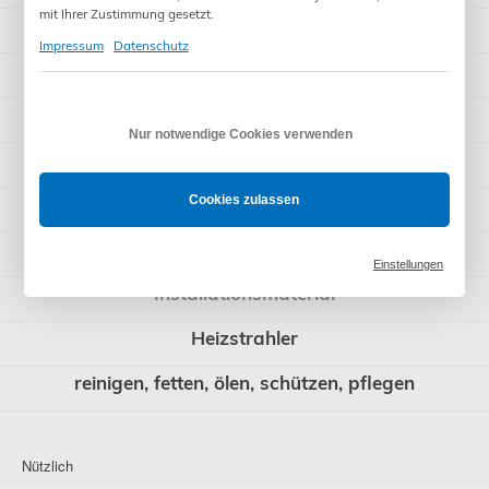
mit Ihrer Zustimmung gesetzt.
Rollladenzubehör
Impressum
Datenschutz
Garagentorantriebe
Sonnenschutzantriebe
Nur notwendige Cookies verwenden
Raffstore-Antriebe
Schnäppchen
Cookies zulassen
Sonstiges
Einstellungen
Installationsmaterial
Heizstrahler
reinigen, fetten, ölen, schützen, pflegen
Nützlich