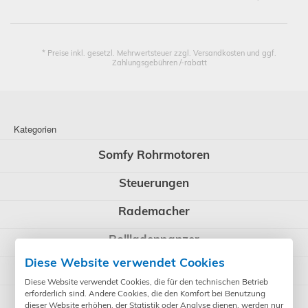
* Preise inkl. gesetzl. Mehrwertsteuer zzgl. Versandkosten und ggf.
Zahlungsgebühren /-rabatt
Kategorien
Somfy Rohrmotoren
Steuerungen
Rademacher
Rollladenpanzer
Diese Website verwendet Cookies
WIR elektronik
Diese Website verwendet Cookies, die für den technischen Betrieb
BERNER Torantriebe
erforderlich sind. Andere Cookies, die den Komfort bei Benutzung
dieser Website erhöhen, der Statistik oder Analyse dienen, werden nur