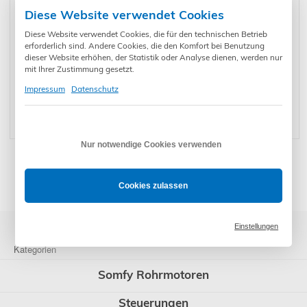
Slim Receiver
149,90
€
*
io/RTS Bi-Radio
109,90
€
*
67,90
Opening
€
*
on/off io 2 kW
pure (1811728)
Detector io
Diese Website verwendet Cookies
(1811632)
(1811638)
Diese Website verwendet Cookies, die für den technischen Betrieb
erforderlich sind. Andere Cookies, die den Komfort bei Benutzung
dieser Website erhöhen, der Statistik oder Analyse dienen, werden nur
mit Ihrer Zustimmung gesetzt.
Impressum
Datenschutz
Somfy TaHoma
Somfy Amy 4
Somfy Ysia 16
Öffnungsmelder
64,90
€
*
Mode io inkl.
94,90
€
*
Patio io Anthrazit
147,90
€
*
io (1811482)
Rahmen
(1871290)
(1871111)
Nur notwendige Cookies verwenden
* Preise inkl. gesetzl. Mehrwertsteuer zzgl. Versandkosten und ggf.
Zahlungsgebühren /-rabatt
Cookies zulassen
Einstellungen
Kategorien
Somfy Rohrmotoren
Steuerungen