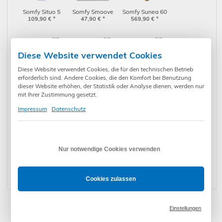
Somfy Situo 5
Somfy Smoove
Somfy Sunea 60
io/RTS Bi-Radio
109,90
€
*
47,90
Origin io
€
*
io 120/12 Funk-
569,90
€
*
pure (1811728)
(1811066)
Markisenmotor
Diese Website verwendet Cookies
Diese Website verwendet Cookies, die für den technischen Betrieb
erforderlich sind. Andere Cookies, die den Komfort bei Benutzung
Somfy Sunea 60
Somfy Sunea 60
Somfy Sunea 60
dieser Website erhöhen, der Statistik oder Analyse dienen, werden nur
io 100/12 Funk-
514,90
€
*
io 85/17 Funk-
476,90
€
*
io 70/17 Funk-
449,90
€
*
mit Ihrer Zustimmung gesetzt.
Markisenmotor
Markisenmotor
Markisenmotor
Impressum
Datenschutz
Nur notwendige Cookies verwenden
Somfy Sunea 60
Somfy Sunea 50
Somfy Sunea 50
io 55/17 Funk-
397,90
€
*
io 40/17 Funk-
386,90
€
*
io 35/17 Funk-
349,90
€
*
Markisenmotor
Markisenmotor
Markisenmotor
Cookies zulassen
Einstellungen
* Preise inkl. gesetzl. Mehrwertsteuer zzgl. Versandkosten und ggf.
Zahlungsgebühren /-rabatt