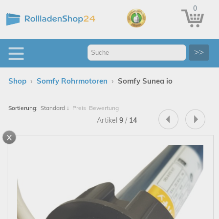
0
>>
›
›
Shop
Somfy Rohrmotoren
Somfy Sunea io
Sortierung:
Standard
↓
Preis
Bewertung
Artikel
9
/
14
x