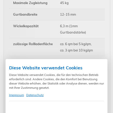
Maximale Zugleistung
45 kg
Gurtbandbreite
12-15 mm
Wickelkapazität
6,3 m (1mm
Gurtbandstärke)
zulässige Rollladenfläche
ca. 6 qm bei 5 kg/qm,
ca. 3 qm bei 10 kg/qm
Kurzzeitbetrieb
4 min
Diese Website verwendet Cookies
Nachlaufweg
≤ 0,2 U
Diese Website verwendet Cookies, die für den technischen Betrieb
erforderlich sind. Andere Cookies, die den Komfort bei Benutzung
dieser Website erhöhen, der Statistik oder Analyse dienen, werden nur
Schutzklasse
II
mit Ihrer Zustimmung gesetzt.
Impressum
Datenschutz
Schutzart
IP20
Gangreserve (bei
ca. 20 h